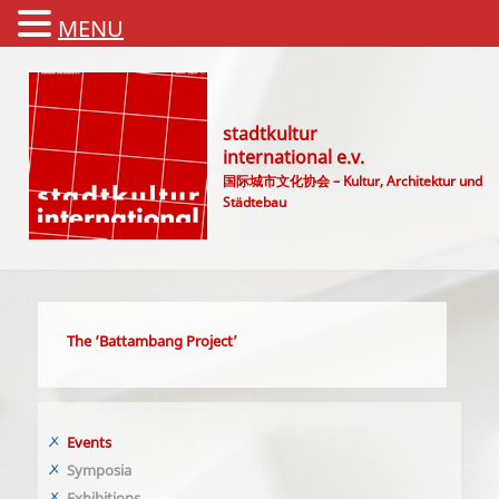
MENU
stadtkultur
international e.v.
国际城市文化协会 – Kultur, Architektur und
Städtebau
Main menu
The ‘Battambang Project’
Events
Symposia
Exhibitions