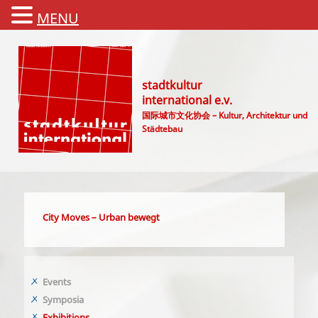
MENU
stadtkultur
international e.v.
国际城市文化协会 – Kultur, Architektur und
Städtebau
Main menu
City Moves – Urban bewegt
Events
Symposia
Exhibitions