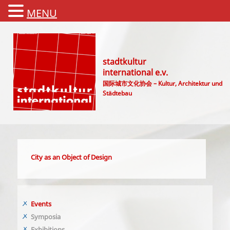
MENU
stadtkultur
international e.v.
国际城市文化协会 – Kultur, Architektur und
Städtebau
Main menu
City as an Object of Design
Events
Symposia
Exhibitions