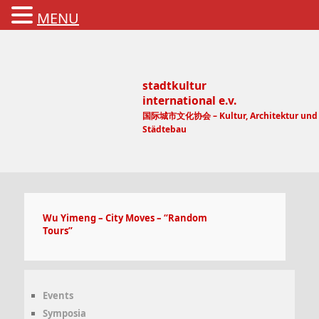
MENU
stadtkultur
international e.v.
国际城市文化协会 – Kultur, Architektur und
Städtebau
Main menu
Wu Yimeng – City Moves – “Random
Tours”
Events
Symposia