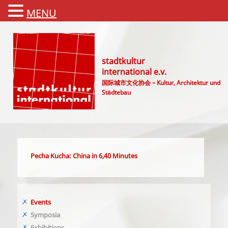
MENU
stadtkultur
international e.v.
国际城市文化协会 – Kultur, Architektur und
Städtebau
Main menu
Pecha Kucha: China in 6,40 Minutes
Events
Symposia
Exhibitions