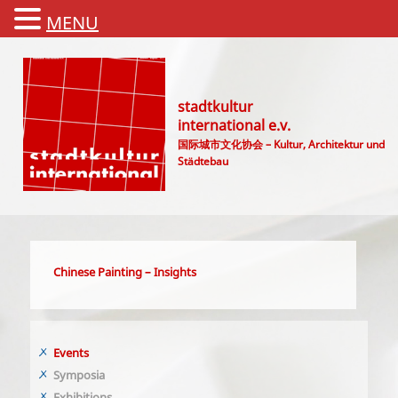
MENU
stadtkultur
international e.v.
国际城市文化协会 – Kultur, Architektur und
Städtebau
Main menu
Chinese Painting – Insights
Events
Symposia
Exhibitions